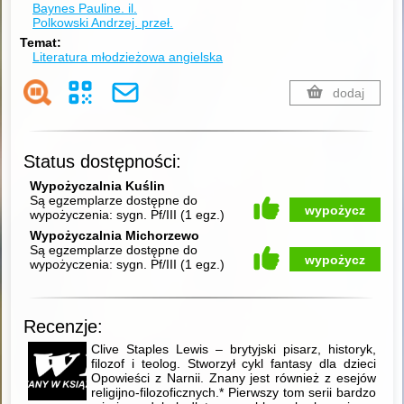
Baynes Pauline.
il.
Polkowski Andrzej.
przeł.
Temat
Literatura młodzieżowa angielska
dodaj
Status dostępności:
Wypożyczalnia Kuślin
Są egzemplarze dostępne do
wypożycz
wypożyczenia:
sygn. Pf/III
(
1 egz.
)
Wypożyczalnia Michorzewo
Są egzemplarze dostępne do
wypożycz
wypożyczenia:
sygn. Pf/III
(
1 egz.
)
Recenzje:
Clive Staples Lewis – brytyjski pisarz, historyk,
filozof i teolog. Stworzył cykl fantasy dla dzieci
Opowieści z Narnii. Znany jest również z esejów
religijno-filozoficznych.* Pierwszy tom serii bardzo