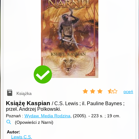
oceń
Książka
Książę Kaspian
/ C.S. Lewis ; il. Pauline Baynes ;
przeł. Andrzej Polkowski.
Poznań :
Wydaw. Media Rodzina
, (2005).
-
223 s. ; 19 cm.
(Opowieści z Narni)
Autor
Lewis C.S.