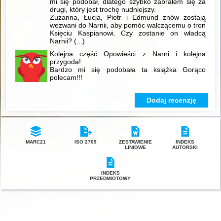
mi się podobał, dlatego szybko zabrałem się za
drugi, który jest trochę nudniejszy.
Zuzanna, Łucja, Piotr i Edmund znów zostają
wezwani do Narnii, aby pomóc walczącemu o tron
Księciu Kaspianowi. Czy zostanie on władcą
Narnii?
(...)
Kolejna część Opowieści z Narni i kolejna
przygoda!
Bardzo mi się podobała ta książka Gorąco
polecam!!!
Dodaj recenzję
MARC21
ISO 2709
ZESTAWIENIE
INDEKS
LINIOWE
AUTORSKI
INDEKS
PRZEDMIOTOWY