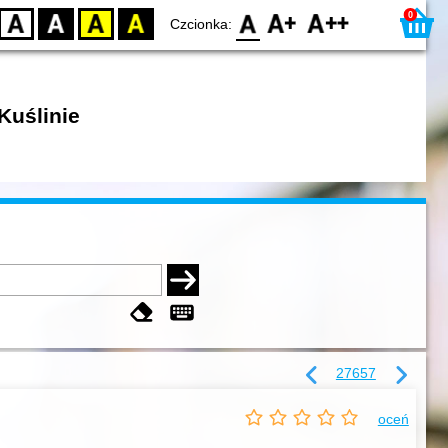
0
D
BW
YB
BY
F0
F1
F2
Czcionka:
Kuślinie
27657
oceń