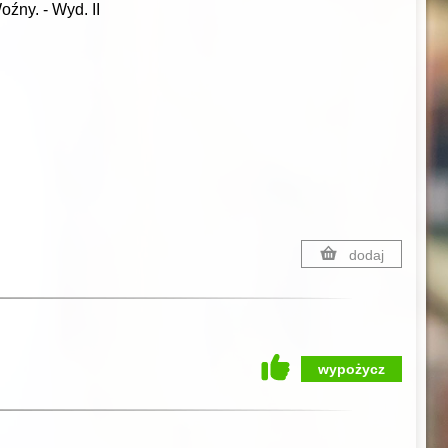
Woźny.
-
Wyd. II
dodaj
wypożycz