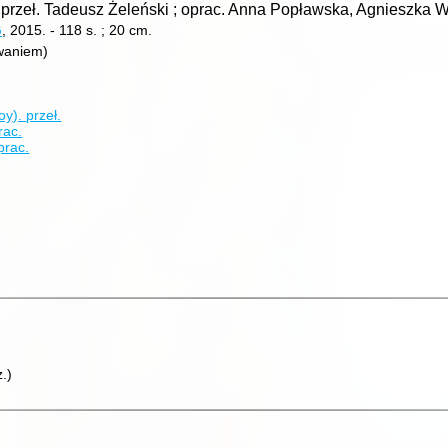
 ; przeł. Tadeusz Żeleński ; oprac. Anna Popławska, Agnieszka 
G
, 2015.
-
118 s. ; 20 cm.
waniem)
oy).
przeł.
rac.
prac.
z.
)