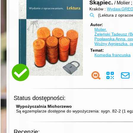
Skąpiec.
/ Molier
Kraków :
Wydaw.GRE
(Lektura z opraco
Autor
Molier.
Żeleński Tadeusz (B
Popławska Anna.
op
Woźny Agnieszka.
o
Temat
Komedia francuska
Status dostępności:
Wypożyczalnia Michorzewo
Są egzemplarze dostępne do wypożyczenia:
sygn. 82-2
(
1 eg
Recenzje: